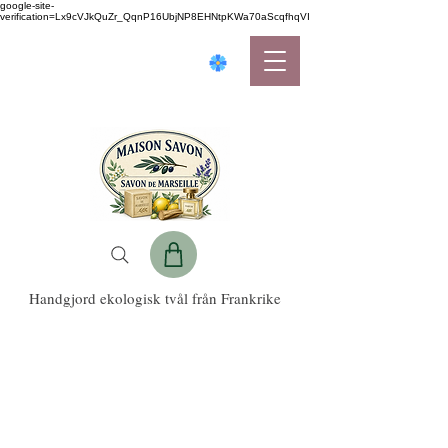
google-site-
verification=Lx9cVJkQuZr_QqnP16UbjNP8EHNtpKWa70aScqfhqVI
Handgjord ekologisk tvål från Frankrike