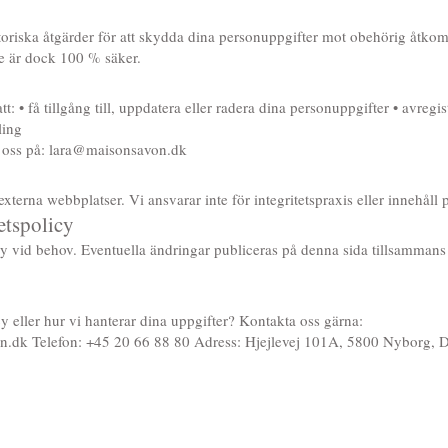
toriska åtgärder för att skydda dina personuppgifter mot obehörig åtkom
ne är dock 100 % säker.
tt: • få tillgång till, uppdatera eller radera dina personuppgifter • avr
ling
a oss på:
lara@maisonsavon.dk
xterna webbplatser. Vi ansvarar inte för integritetspraxis eller innehåll p
etspolicy
cy vid behov. Eventuella ändringar publiceras på denna sida tillsamman
y eller hur vi hanterar dina uppgifter? Kontakta oss gärna:
n.dk
Telefon: +45 20 66 88 80 Adress: Hjejlevej 101A, 5800 Nyborg,