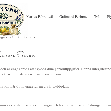
Marius Fabre tvål
Galimard Perfume
Tvål
Fl
gisk tvål från Frankrike
Maison Savon
 och är engagerad i att skydda dina personuppgifter. Denna integritetspo
r vår webbplats
www.maisonsavon.com
.
rmation när du interagerar med vår webbplats:
amn • e‑postadress • fakturerings- och leveransadress • betalningsinforma