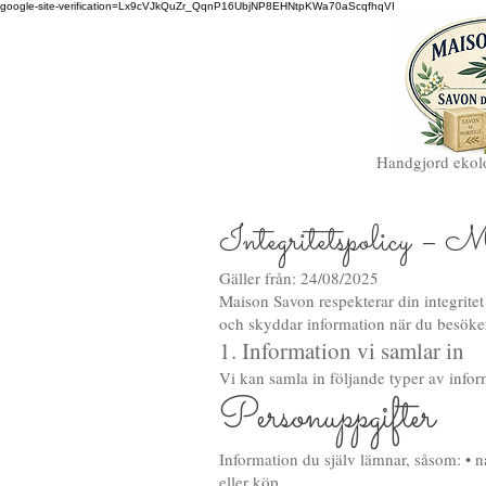
google-site-verification=Lx9cVJkQuZr_QqnP16UbjNP8EHNtpKWa70aScqfhqVI
Handgjord ekolo
Integritetspolicy – 
Gäller från: 24/08/2025
Maison Savon respekterar din integritet
och skyddar information när du besöke
1. Information vi samlar in
Vi kan samla in följande typer av info
Personuppgifter
Information du själv lämnar, såsom: • n
eller köp