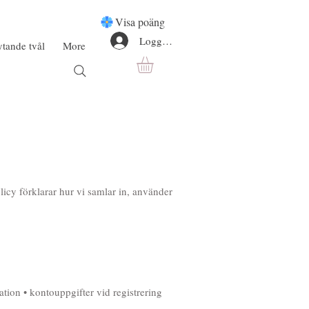
Visa poäng
Logga in
ytande tvål
More
licy förklarar hur vi samlar in, använder
tion • kontouppgifter vid registrering