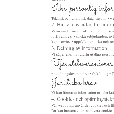
Icke‑personlig info
Teknisk och analytisk data, såsom: • we
2. Hur vi använder din infor
Vi använder insamlad information för at
förfrågningar • skicka erbjudanden, nyh
kundservice • uppfylla juridiska och re
3. Delning av information
Vi säljer eller hyr aldrig ut dina perso
Tjänsteleverantörer
• betalningsleverantörer • fraktbolag • I
Juridiska krav
Vi kan lämna ut information om det krävs
4. Cookies och spårningstek
Vår webbplats använder cookies och likn
Du kan hantera eller inaktivera cookie