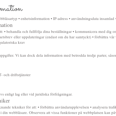
rmation
bbläsartyp • enhetsinformation • IP‑adress • användningsdata insamlad v
mation
t: • behandla och fullfölja dina beställningar • kommunicera med dig om
etsbrev eller uppdateringar (endast om du har samtyckt) • förbättra vår
gulatoriska krav
nuppgifter. Vi kan dock dela information med betrodda tredje parter, sås
T‑ och driftstjänster
 enligt lag eller vid juridiska förfrågningar.
niker
ande tekniker för att: • förbättra användarupplevelsen • analysera trafi
s i din webbläsare. Observera att vissa funktioner på webbplatsen kan p