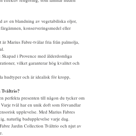
n effektiv rengöring, som lämnar huden
d av en blandning av vegetabiliska oljor,
a färgämnen, konserveringsmedel eller
t är Marius Fabre-tvålar fria från palmolja,
al.
:
Skapad i Provence med ålderdomliga
ationer, vilket garanterar hög kvalitet och
la hudtyper och är idealisk för kropp,
 Tvåltrio?
en perfekta presenten till någon du tycker om
v. Varje tvål har en unik doft som förvandlar
 sensorisk upplevelse. Med Marius Fabres
ig, naturlig badupplevelse varje dag.
abre Jardin Collection Tvåltrio och njut av
e.