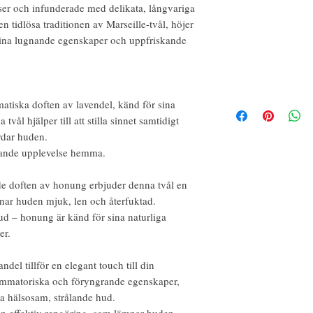
nser och infunderade med delikata, långvariga
en tidlösa traditionen av Marseille-tvål, höjer
sina lugnande egenskaper och uppfriskande
tiska doften av lavendel, känd för sina
ål hjälper till att stilla sinnet samtidigt
rdar huden.
iknande upplevelse hemma.
de doften av honung erbjuder denna tvål en
nar huden mjuk, len och återfuktad.
 hud – honung är känd för sina naturliga
er.
ndel tillför en elegant touch till din
lammatoriska och föryngrande egenskaper,
mja hälsosam, strålande hud.