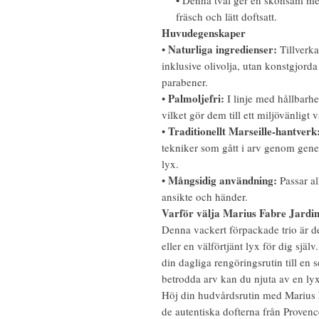
• Denna tvål ger en skonsam me
fräsch och lätt doftsatt.
Huvudegenskaper
Naturliga ingredienser:
•
Tillverka
inklusive olivolja, utan konstgjord
parabener.
Palmoljefri:
•
I linje med hållbarhe
vilket gör dem till ett miljövänligt v
Traditionellt Marseille-hantverk
•
tekniker som gått i arv genom gener
lyx.
Mångsidig användning:
•
Passar al
ansikte och händer.
Varför välja Marius Fabre Jardin
Denna vackert förpackade trio är d
eller en välförtjänt lyx för dig själ
din dagliga rengöringsrutin till en
betrodda arv kan du njuta av en lyx
Höj din hudvårdsrutin med Marius F
de autentiska dofterna från Provenc