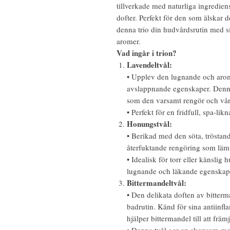
tillverkade med naturliga ingredie
dofter. Perfekt för den som älskar d
denna trio din hudvårdsrutin med 
aromer.
Vad ingår i trion?
Lavendeltvål:
• Upplev den lugnande och aroma
avslappnande egenskaper. Denna tv
som den varsamt rengör och vå
• Perfekt för en fridfull, spa-l
Honungstvål:
• Berikad med den söta, tröstan
återfuktande rengöring som läm
• Idealisk för torr eller känslig
lugnande och läkande egenskap
Bittermandeltvål:
• Den delikata doften av bitterma
badrutin. Känd för sina antiinf
hjälper bittermandel till att frä