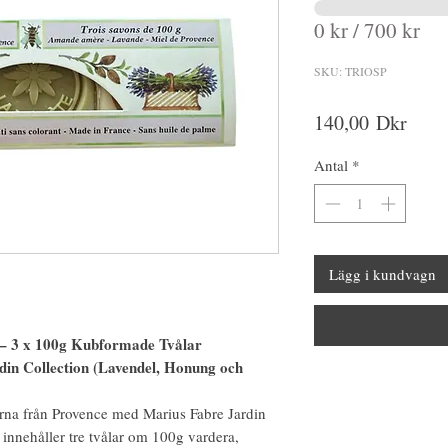
0 kr / 700 kr
SKU: TRIOSP
Pris
140,00 Dkr
Antal
*
Lägg i kundvagn
t – 3 x 100g Kubformade Tvålar
din Collection (Lavendel, Honung och
terna från Provence med Marius Fabre Jardin
t innehåller tre tvålar om 100g vardera,