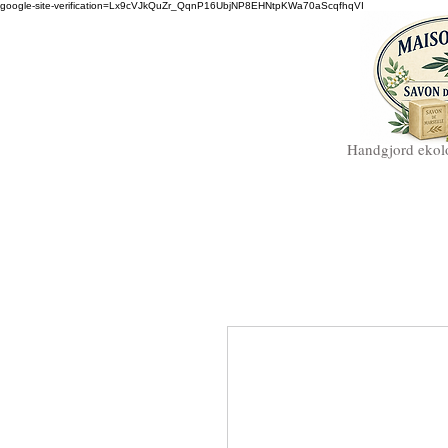
google-site-verification=Lx9cVJkQuZr_QqnP16UbjNP8EHNtpKWa70aScqfhqVI
Handgjord ekolo