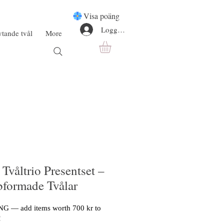
Visa poäng
Logga in
ytande tvål
More
Tvåltrio Presentset –
formade Tvålar
G — add items worth 700 kr to
!