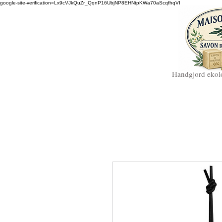
google-site-verification=Lx9cVJkQuZr_QqnP16UbjNP8EHNtpKWa70aScqfhqVI
Handgjord ekolo