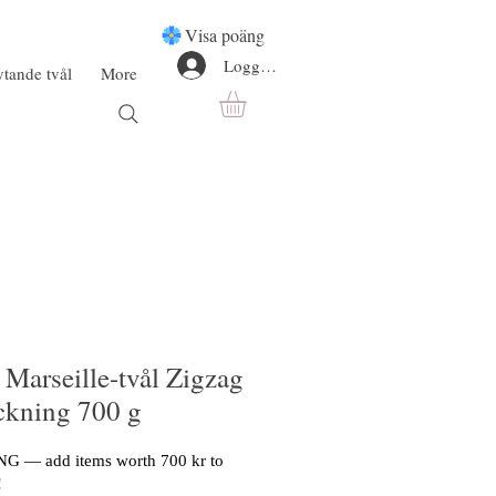
Visa poäng
Logga in
ytande tvål
More
 Marseille-tvål Zigzag
ckning 700 g
G — add items worth 700 kr to
!