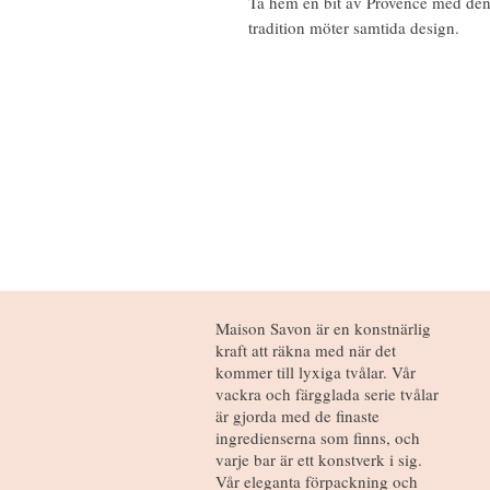
Ta hem en bit av Provence med denn
tradition möter samtida design.
Maison Savon är en konstnärlig
kraft att räkna med när det
kommer till lyxiga tvålar. Vår
vackra och färgglada serie tvålar
är gjorda med de finaste
ingredienserna som finns, och
varje bar är ett konstverk i sig.
Vår eleganta förpackning och