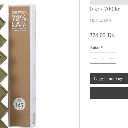
0 kr / 700 kr
SKU: AQ40VZ
Pris
324,00 Dkr
Antal
*
Lägg i kundvagn