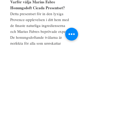
Varför välja Marius Fabre
Honungsdoft Cicada Presentset?
Detta presentset för in den lyxiga
Provence-upplevelsen i ditt hem med
de finaste naturliga ingredienserna
och Marius Fabres beprövade expertis.
De honungsdoftande tvålarna är
perfekta för alla som uppskattar
kvalitet, tradition och de lugnande
fördelarna med naturlig hudvård.
Setet är en idealisk present för
speciella tillfällen och erbjuder en
touch av Provences charm och
elegans. Oavsett om du unnar dig
själv eller någon du håller kär, är
Marius Fabre Honungsdoft Cicada
Presentset ett omtänksamt och
miljömedvetet sätt att njuta av
renheten hos traditionell Marseille-
tvål.