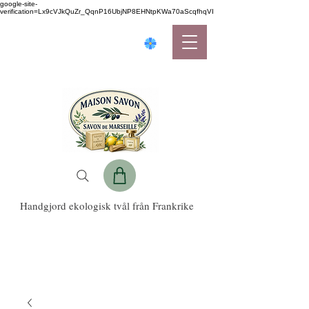
google-site-
verification=Lx9cVJkQuZr_QqnP16UbjNP8EHNtpKWa70aScqfhqVI
Handgjord ekologisk tvål från Frankrike