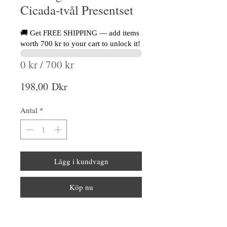
Cicada-tvål Presentset
🚚 Get FREE SHIPPING — add items
worth 700 kr to your cart to unlock it!
0 kr / 700 kr
Pris
198,00 Dkr
Antal
*
Lägg i kundvagn
Köp nu