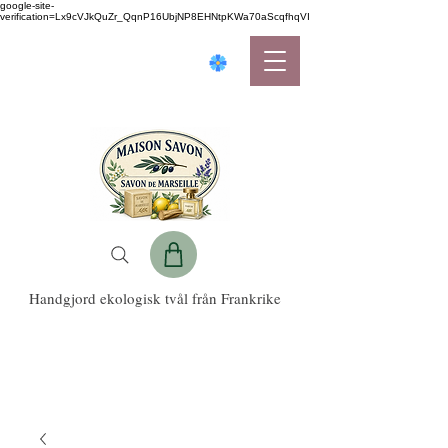
google-site-
verification=Lx9cVJkQuZr_QqnP16UbjNP8EHNtpKWa70aScqfhqVI
Handgjord ekologisk tvål från Frankrike