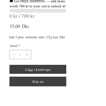
🚚 Get FREE SHIPPING — add items
worth 700 kr to your cart to unlock it!
0 kr / 700 kr
Pris
35,00 Dkr
køb 5 plus- duftende sæbe 125g kun 29kr
Antal
*
Lägg i kundvagn
Köp nu