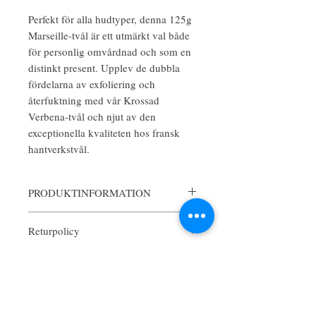
Perfekt för alla hudtyper, denna 125g
Marseille-tvål är ett utmärkt val både
för personlig omvårdnad och som en
distinkt present. Upplev de dubbla
fördelarna av exfoliering och
återfuktning med vår Krossad
Verbena-tvål och njut av den
exceptionella kvaliteten hos fransk
hantverkstvål.
PRODUKTINFORMATION
Autentiskt tillverkad av La Maison du
Returpolicy
Savon de Marseille.
Varje tvål är berikad med ekologiskt
Returpolicy
sheasmör och tillverkad av en 100 %
Frakt
Hos Maison Savon strävar vi efter att
vegetabilisk bas som återfuktar, mjukgör
säkerställa din tillfredsställelse med varje
och skyddar huden.
**Frakt**
köp. Om du inte är helt nöjd med din
beställning, är vi här för att hjälpa dig.
**Ingredienser:**