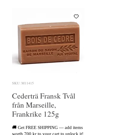
SKU: M11415
Cederträ Fransk Tvål
från Marseille,
Frankrike 125g
🚚 Get FREE SHIPPING — add items
worth 700 kr to your cart to unlock it!