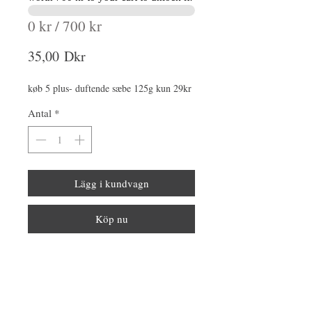
0 kr / 700 kr
Pris
35,00 Dkr
køb 5 plus- duftende sæbe 125g kun 29kr
Antal
*
Lägg i kundvagn
Köp nu