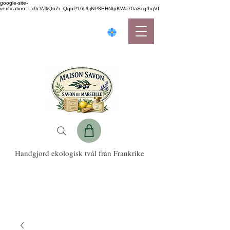
google-site-
verification=Lx9cVJkQuZr_QqnP16UbjNP8EHNtpKWa70aScqfhqVI
Handgjord ekologisk tvål från Frankrike