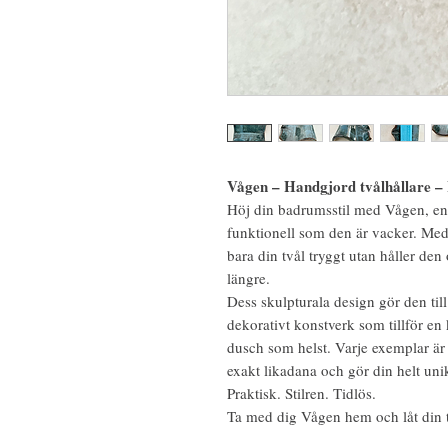
Vågen – Handgjord tvålhållare – 
Höj din badrumsstil med Vågen, en 
funktionell som den är vacker. Med 
bara din tvål tryggt utan håller den o
längre.
Dess skulpturala design gör den till
dekorativt konstverk som tillför en k
dusch som helst. Varje exemplar är h
exakt likadana och gör din helt uni
Praktisk. Stilren. Tidlös.
Ta med dig Vågen hem och låt din t