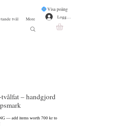
Visa poäng
Logga in
ytande tvål
More
-tvålfat – handgjord
Tipsmark
G — add items worth 700 kr to
!