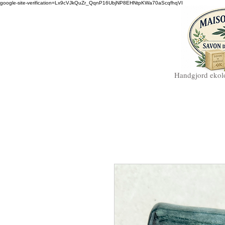
google-site-verification=Lx9cVJkQuZr_QqnP16UbjNP8EHNtpKWa70aScqfhqVI
Handgjord ekolo