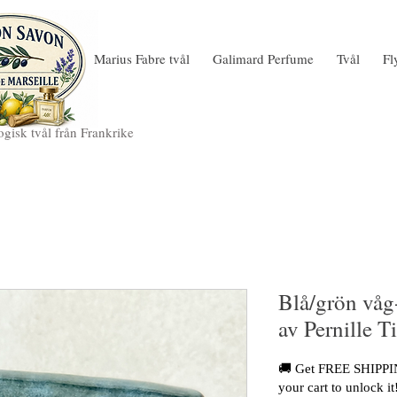
Marius Fabre tvål
Galimard Perfume
Tvål
Fl
gisk tvål från Frankrike
Blå/grön våg
av Pernille 
🚚 Get FREE SHIPPIN
your cart to unlock it