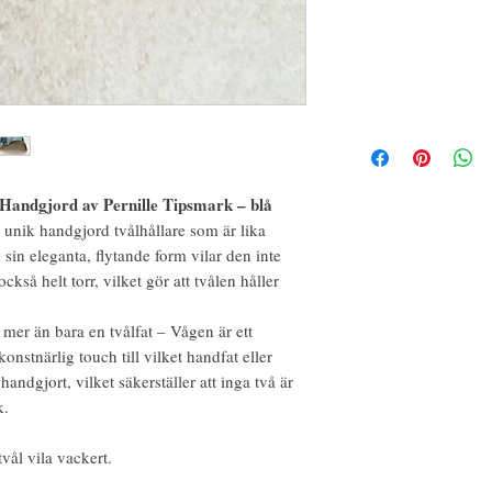
Handgjord av Pernille Tipsmark – blå
unik handgjord tvålhållare som är lika
sin eleganta, flytande form vilar den inte
ckså helt torr, vilket gör att tvålen håller
 mer än bara en tvålfat – Vågen är ett
onstnärlig touch till vilket handfat eller
andgjort, vilket säkerställer att inga två är
k.
vål vila vackert.