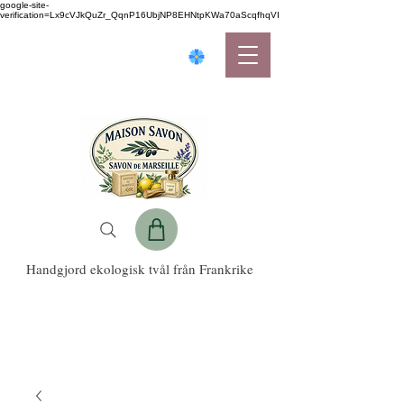
google-site-
verification=Lx9cVJkQuZr_QqnP16UbjNP8EHNtpKWa70aScqfhqVI
Handgjord ekologisk tvål från Frankrike