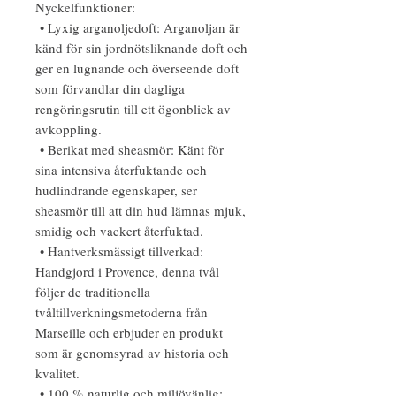
Nyckelfunktioner:
• Lyxig arganoljedoft: Arganoljan är
känd för sin jordnötsliknande doft och
ger en lugnande och överseende doft
som förvandlar din dagliga
rengöringsrutin till ett ögonblick av
avkoppling.
• Berikat med sheasmör: Känt för
sina intensiva återfuktande och
hudlindrande egenskaper, ser
sheasmör till att din hud lämnas mjuk,
smidig och vackert återfuktad.
• Hantverksmässigt tillverkad:
Handgjord i Provence, denna tvål
följer de traditionella
tvåltillverkningsmetoderna från
Marseille och erbjuder en produkt
som är genomsyrad av historia och
kvalitet.
• 100 % naturlig och miljövänlig: