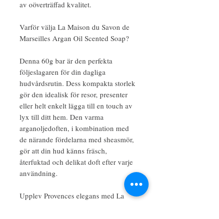
av oöverträffad kvalitet.
Varför välja La Maison du Savon de
Marseilles Argan Oil Scented Soap?
Denna 60g bar är den perfekta
följeslagaren för din dagliga
hudvårdsrutin. Dess kompakta storlek
gör den idealisk för resor, presenter
eller helt enkelt lägga till en touch av
lyx till ditt hem. Den varma
arganoljedoften, i kombination med
de närande fördelarna med sheasmör,
gör att din hud känns fräsch,
återfuktad och delikat doft efter varje
användning.
Upplev Provences elegans med La
Maison du Savon de Marseilles
Arganolja Scented Sheasmörtvål – där