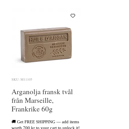
SKU: M11105
Arganolja fransk tvål
från Marseille,
Frankrike 60g
🚚 Get FREE SHIPPING — add items
worth 700 kr to your cart to unlock it!