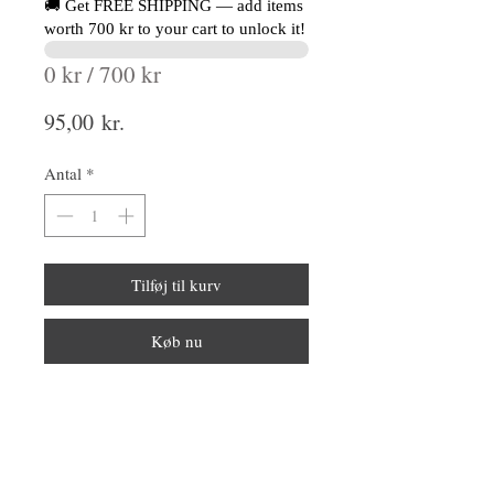
🚚 Get FREE SHIPPING — add items
worth 700 kr to your cart to unlock it!
0 kr / 700 kr
Pris
95,00 kr.
Antal
*
Tilføj til kurv
Køb nu