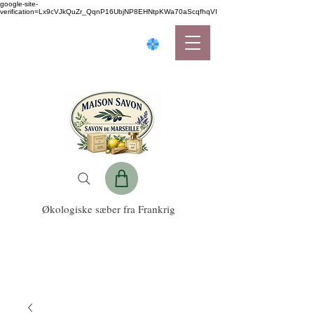
google-site-
verification=Lx9cVJkQuZr_QqnP16UbjNP8EHNtpKWa70aScqfhqVI
Økologiske sæber fra Frankrig