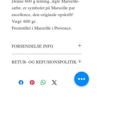
Denne 600 g terning, ægte Marseille-
sæbe, er symbolet på Marseille par
excellence, den originale opskrift!
Vægt: 600 gr.
Fremstillet i Marseille i Provence.
FORSENDELSE INFO
Alle ordrer sendes fra Nyborg, Danmark.
RETUR- OG REFUSIONSPOLITIK
Produkter afsendes 1-2 hverdage efter
bestillingen er afgivet. Du modtager en
Når sæben er åbnet, kan den ikke refunderes
bekræftelse ved køb, og alle ordrer vil have
et sporingsnummer og forsendelsesdetaljer
umiddelbart efter afsendelse.
Ingen anmeldelser endnu
Del dine tanker. Vær den første til at
skrive en anmeldelse.
Skriv en anmeldelse