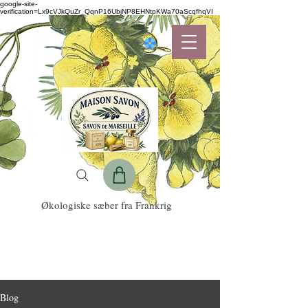
google-site-
verification=Lx9cVJkQuZr_QqnP16UbjNP8EHNtpKWa70aScqfhqVI
Økologiske sæber fra Frankrig
Blog