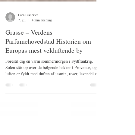
Lara Bisserier
7. jul.
4 min læsning
Grasse – Verdens
Parfumehovedstad Historien om
Europas mest velduftende by
Forestil dig en varm sommermorgen i Sydfrankrig.
Solen står op over de bølgende bakker i Provence, og
luften er fyldt med duften af jasmin, roser, lavendel og
blomstrende appelsintræer. Midt i dette smukke
landskab ligger den lille by Grasse – en by, der gennem
flere hundrede år har været kendt som verdens
parfumehovedstad. Selvom Grasse i dag forbindes med
eksklusive dufte og luksusparfumer, begyndte historien
et helt andet sted. Fra garverier til verdensberømte
parfumer I m