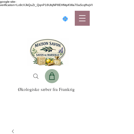
google-site-
verification=Lx9cVJkQuZr_QqnP16UbjNP8EHNtpKWa70aScqfhqVI
Økologiske sæber fra Frankrig