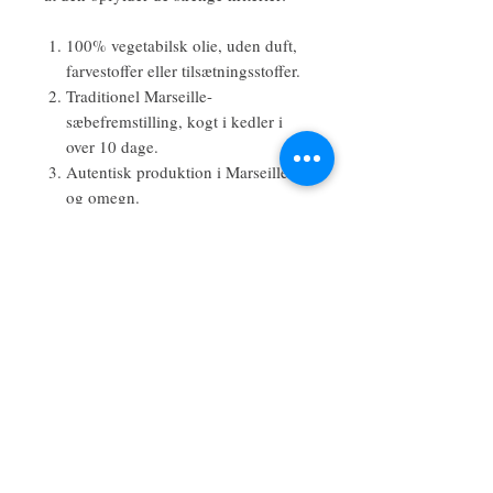
100% vegetabilsk olie, uden duft,
farvestoffer eller tilsætningsstoffer.
Traditionel Marseille-
sæbefremstilling, kogt i kedler i
over 10 dage.
Autentisk produktion i Marseille
og omegn.
Specifikationer:
Nettovægt: 2,5 kg (88 oz)
Dimensioner: 42 x 10,7 cm
Giv en gave af arv, bæredygtighed og
luksus med Marius Fabres autentiske
Marseille-sæbe – et gennemført og
tidløst valg til enhver lejlighed.