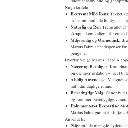
lindre sensitiv hud og genoprett
Nøglefordele
Ekstremt Mild Rens
: Takket væ
skånsom mod alle hudtyper – og
Naturlig og Ren
: Fremstillet af
skrappe kemikalier – for en sikk
Miljøvenlig og Økonomisk
: Br
Marius Fabre sæbedispenser for a
pengene.
Hvorfor Vælge Marius Fabre Alep
Nærer og Beroliger
: Kombinati
og dæmper irritation – ideel til t
Alsidig Anvendelse
: Velegnet s
ind i din daglige rutine.
Bæredygtigt Valg
: Genopfyld i 
og fremmer bæredygtige vaner.
Dokumenteret Ekspertise
: Med
Marius Fabre garant for højest
Anvendelse
Påfør en lille mængde flydende 