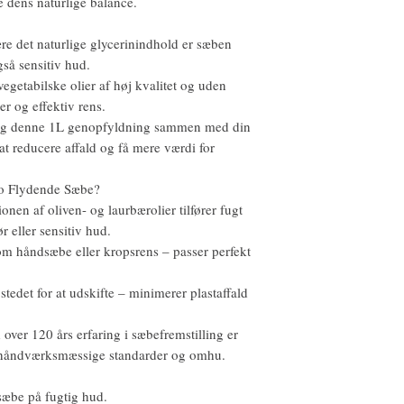
e dens naturlige balance.
re det naturlige glycerinindhold er sæben
så sensitiv hud.
 vegetabilske olier af høj kvalitet og uden
er og effektiv rens.
ug denne 1L genopfyldning sammen med din
t reducere affald og få mere værdi for
po Flydende Sæbe?
onen af oliven- og laurbærolier tilfører fugt
ør eller sensitiv hud.
om håndsæbe eller kropsrens – passer perfekt
stedet for at udskifte – minimerer plastaffald
 over 120 års erfaring i sæbefremstilling er
e håndværksmæssige standarder og omhu.
sæbe på fugtig hud.