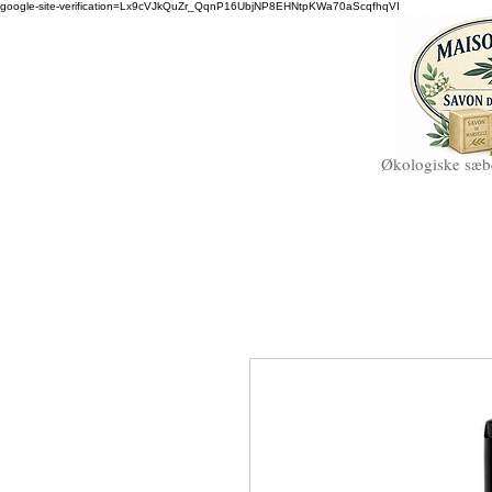
google-site-verification=Lx9cVJkQuZr_QqnP16UbjNP8EHNtpKWa70aScqfhqVI
Økologiske sæbe