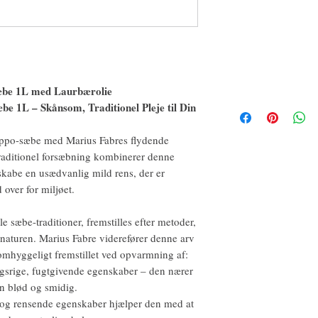
æbe 1L med Laurbærolie
e 1L – Skånsom, Traditionel Pleje til Din
leppo-sæbe med Marius Fabres flydende
raditionel forsæbning kombinerer denne
 skabe en usædvanlig mild rens, der er
over for miljøet.
sæbe-traditioner, fremstilles efter metoder,
 naturen. Marius Fabre viderefører denne arv
mhyggeligt fremstillet ved opvarmning af:
ngsrige, fugtgivende egenskaber – den nærer
n blød og smidig.
 og rensende egenskaber hjælper den med at