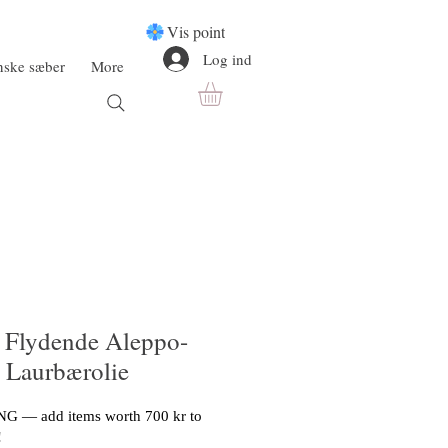
Vis point
Log ind
anske sæber
More
 Flydende Aleppo-
 Laurbærolie
G — add items worth 700 kr to
!