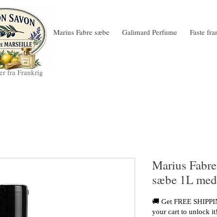
Marius Fabre sæbe
Galimard Perfume
Faste fr
r fra Frankrig
Marius Fabre
sæbe 1L med
🚚 Get FREE SHIPPIN
your cart to unlock it