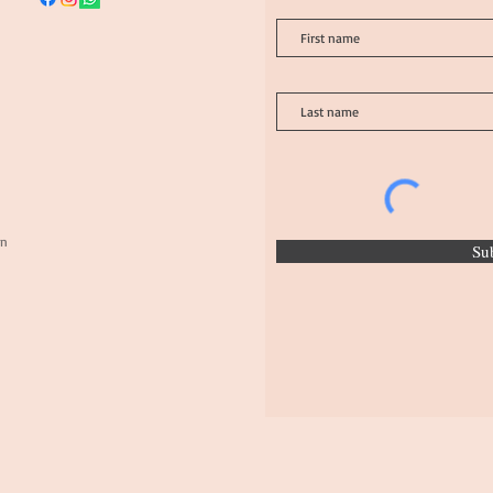
on
Su