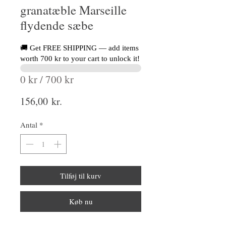
granatæble Marseille
flydende sæbe
🚚 Get FREE SHIPPING — add items
worth 700 kr to your cart to unlock it!
0 kr / 700 kr
Pris
156,00 kr.
Antal
*
Tilføj til kurv
Køb nu