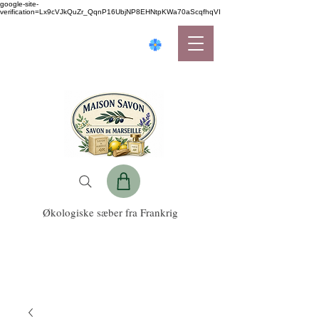
google-site-
verification=Lx9cVJkQuZr_QqnP16UbjNP8EHNtpKWa70aScqfhqVI
Økologiske sæber fra Frankrig