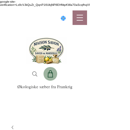
google-site-
verification=Lx9cVJkQuZr_QqnP16UbjNP8EHNtpKWa70aScqfhqVI
Økologiske sæber fra Frankrig