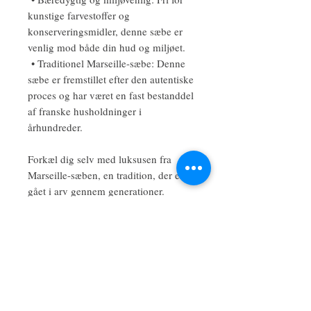
kunstige farvestoffer og
konserveringsmidler, denne sæbe er
venlig mod både din hud og miljøet.
• Traditionel Marseille-sæbe: Denne
sæbe er fremstillet efter den autentiske
proces og har været en fast bestanddel
af franske husholdninger i
århundreder.
Forkæl dig selv med luksusen fra
Marseille-sæben, en tradition, der er
gået i arv gennem generationer.
Perfekt til dit badeværelse, det er også
en tankevækkende gave til elskere af
naturlig hudpleje og Provences
elegance.