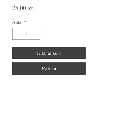
Pris
75,00 kr.
Antal
*
Tilføj til kurv
Køb nu