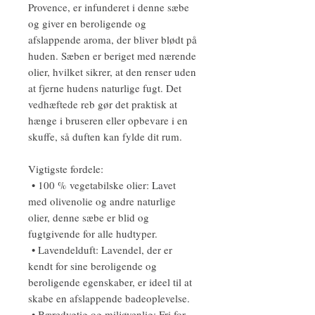
Provence, er infunderet i denne sæbe
og giver en beroligende og
afslappende aroma, der bliver blødt på
huden. Sæben er beriget med nærende
olier, hvilket sikrer, at den renser uden
at fjerne hudens naturlige fugt. Det
vedhæftede reb gør det praktisk at
hænge i bruseren eller opbevare i en
skuffe, så duften kan fylde dit rum.
Vigtigste fordele:
• 100 % vegetabilske olier: Lavet
med olivenolie og andre naturlige
olier, denne sæbe er blid og
fugtgivende for alle hudtyper.
• Lavendelduft: Lavendel, der er
kendt for sine beroligende og
beroligende egenskaber, er ideel til at
skabe en afslappende badeoplevelse.
• Bæredygtig og miljøvenlig: Fri for