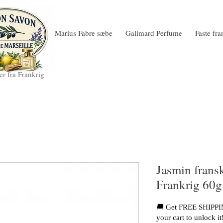
Marius Fabre sæbe
Galimard Perfume
Faste fr
r fra Frankrig
Jasmin fransk
Frankrig 60g
🚚 Get FREE SHIPPIN
your cart to unlock it