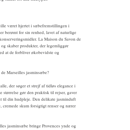
le været hjertet i sæbefremstillingen i
r berømt for sin renhed, lavet af naturlige
ler konserveringsmidler. La Maison du Savon de
rv og skaber produkter, der legemliggør
ed at de forbliver økobevidste og
 de Marseilles jasminsæbe?
lle, der søger et strejf af tidløs elegance i
størrelse gør den praktisk til rejser, gaver
ent til din hudpleje. Den delikate jasminduft
ge, cremede skum forsigtigt renser og nærer
lles jasminsæbe bringe Provences ynde og