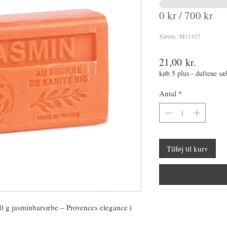
0 kr / 700 kr
Varenr.: M11107
Pris
21,00 kr.
køb 5 plus - duftene s
Antal
*
Tilføj til kurv
0 g jasminbarsæbe – Provences elegance i