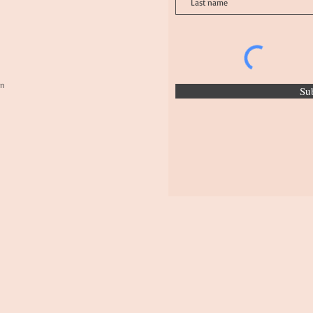
on
Su