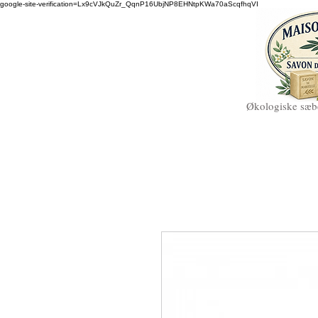
google-site-verification=Lx9cVJkQuZr_QqnP16UbjNP8EHNtpKWa70aScqfhqVI
Økologiske sæbe