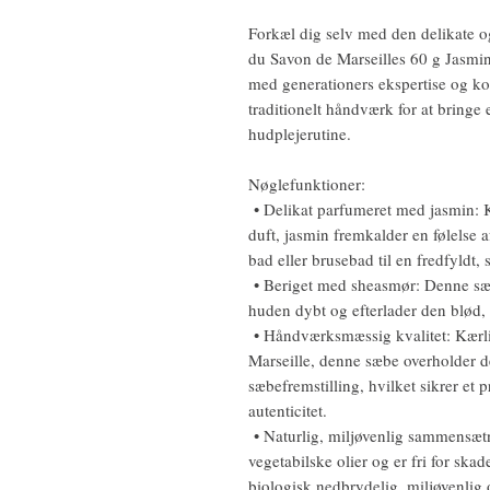
Forkæl dig selv med den delikate o
du Savon de Marseilles 60 g Jasmi
med generationers ekspertise og ko
traditionelt håndværk for at bringe e
hudplejerutine.
Nøglefunktioner:
• Delikat parfumeret med jasmin: K
duft, jasmin fremkalder en følelse 
bad eller brusebad til en fredfyldt,
• Beriget med sheasmør: Denne sæb
huden dybt og efterlader den blød, 
• Håndværksmæssig kvalitet: Kærlig
Marseille, denne sæbe overholder d
sæbefremstilling, hvilket sikrer et 
autenticitet.
• Naturlig, miljøvenlig sammensætn
vegetabilske olier og er fri for skad
biologisk nedbrydelig, miljøvenlig o