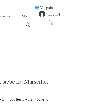
Vis point
Log ind
anske sæber
More
 sæbe fra Marseille,
G — add items worth 700 kr to
!