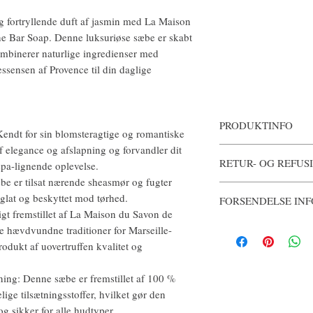
g fortryllende duft af jasmin med La Maison
ne Bar Soap. Denne luksuriøse sæbe er skabt
mbinerer naturlige ingredienser med
ssensen af ​​Provence til din daglige
PRODUKTINFO
endt for sin blomsteragtige og romantiske
af elegance og afslapning og forvandler dit
Autentisk formet af La 
RETUR- OG REFUS
Hvert sæbestykke er ber
 spa-lignende oplevelse.
af en 100% vegetabilsk b
e er tilsat nærende sheasmør og fugter
Når sæben er åbnet, kan 
huden.
glat og beskyttet mod tørhed.
FORSENDELSE INF
Ingredienser: Natriumpa
t fremstillet af La Maison du Savon de
(vand), Parfume (duft),
Produkter vil blive sen
e hævdvundne traditioner for Marseille-
(Shea) Smør*, Glycerin, 
efter køb er bekræftet.
Rosmarinus Officinalis 
produkt af uovertruffen kvalitet og
Chlorid, natriumthiosul
Etidronate, Aluminiumhy
ing: Denne sæbe er fremstillet af 100 %
77492 (Jernoxider), Am
elige tilsætningsstoffer, hvilket gør den
Geraniol, Hexyl Cinnama
g sikker for alle hudtyper.
Linalool