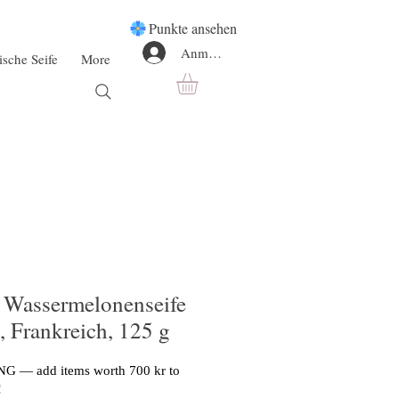
Punkte ansehen
Anmelden
ische Seife
More
 Wassermelonenseife
, Frankreich, 125 g
G — add items worth 700 kr to
!