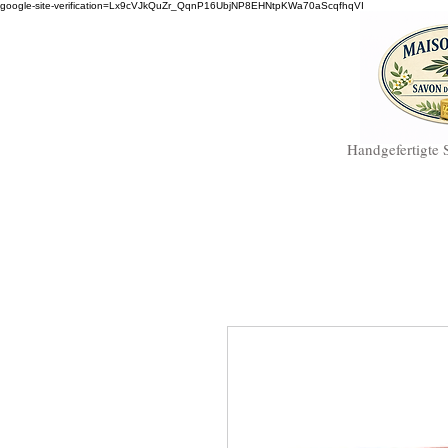
google-site-verification=Lx9cVJkQuZr_QqnP16UbjNP8EHNtpKWa70aScqfhqVI
Handgefertigte 