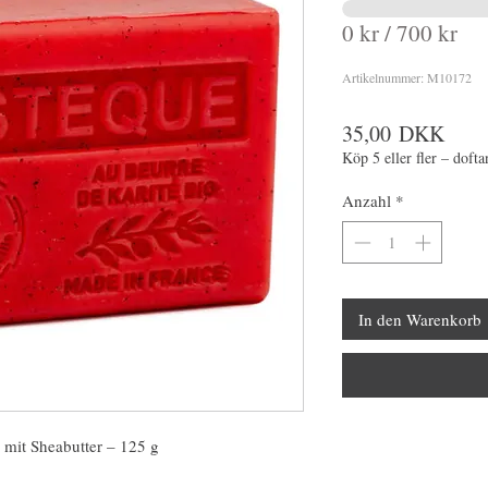
0 kr / 700 kr
Artikelnummer: M10172
Preis
35,00 DKK
Köp 5 eller fler – dofta
Anzahl
*
In den Warenkorb
 mit Sheabutter – 125 g