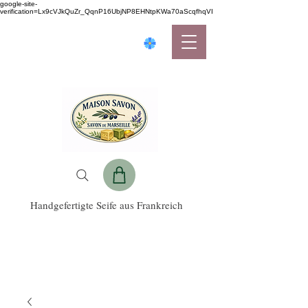
google-site-
verification=Lx9cVJkQuZr_QqnP16UbjNP8EHNtpKWa70aScqfhqVI
Handgefertigte Seife aus Frankreich