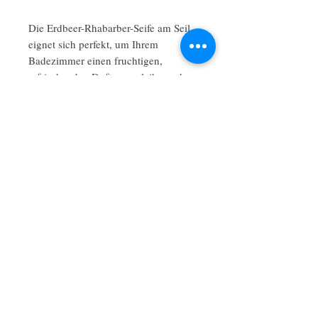
Die Erdbeer-Rhabarber-Seife am Seil
eignet sich perfekt, um Ihrem
Badezimmer einen fruchtigen,
erfrischenden Duft zu verleihen oder
als aufmerksames Geschenk. Sie ist
ein Muss für alle, die ein süßes und
belebendes Duscherlebnis lieben.
Noch keine Bewertungen vorhanden
Jetzt die erste Bewertung abgeben.
Bewertung abgeben