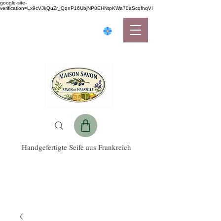
google-site-
verification=Lx9cVJkQuZr_QqnP16UbjNP8EHNtpKWa70aScqfhqVI
Handgefertigte Seife aus Frankreich