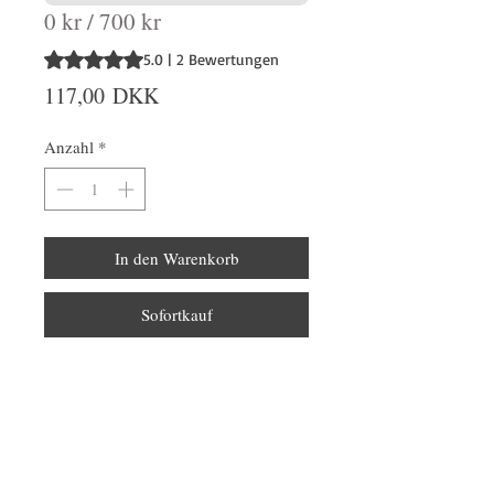
0 kr / 700 kr
Das Rating beträgt 5.0 von fünf Sternen, basierend auf 2
5.0 | 2 Bewertungen
Preis
117,00 DKK
Anzahl
*
In den Warenkorb
Sofortkauf