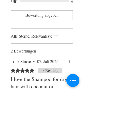
1
0
Bewertung abgeben
Alle Sterne, Relevanteste
2 Bewertungen
Trine Struve
•
07. Juli 2025
Mit 5 von 5 Sternen bewertet.
Bestätigt
I love the Shampoo for dry
hair with coconut oil
The best shampo bar I have ever
tried. My last one lasted for 3
month and I have thick - grey and
dry hair. This has been like a little