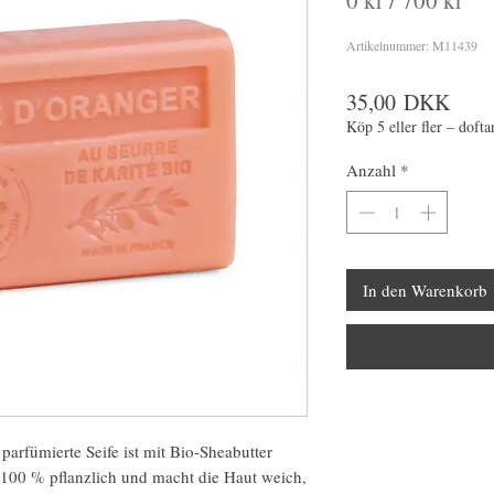
0 kr / 700 kr
Artikelnummer: M11439
Preis
35,00 DKK
Köp 5 eller fler – dofta
Anzahl
*
In den Warenkorb
 parfümierte Seife ist mit Bio-Sheabutter
zu 100 % pflanzlich und macht die Haut weich,