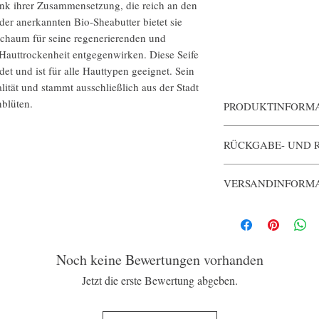
dank ihrer Zusammensetzung, die reich an den
der anerkannten Bio-Sheabutter bietet sie
Schaum für seine regenerierenden und
Hauttrockenheit entgegenwirken. Diese Seife
t und ist für alle Hauttypen geeignet. Sein
lität und stammt ausschließlich aus der Stadt
nblüten.
PRODUKTINFORM
Authentisch gestaltet v
RÜCKGABE- UND 
Jedes Stück Seife ist mi
zu 100 % aus pflanzliche
Nach dem Öffnen ist die
versorgt, weich macht un
VERSANDINFORM
Zutaten: Natriumpalmat,
Parfum (Duftstoff), Gly
Die Produkte werden 1–
Parkii (Shea)-Butter*, 
mit Tracking-Informatio
Samenöl, Rosmarinus Offi
Natrium Chlorid, Natriu
Tetranatriumetidronat,
Noch keine Bewertungen vorhanden
Lake), CI 77492 (Eisenox
Jetzt die erste Bewertung abgeben.