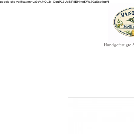
google-site-verification=Lx9cVJkQuZr_QqnP16UbjNP8EHNtpKWa70aScqfhqVI
Handgefertigte 