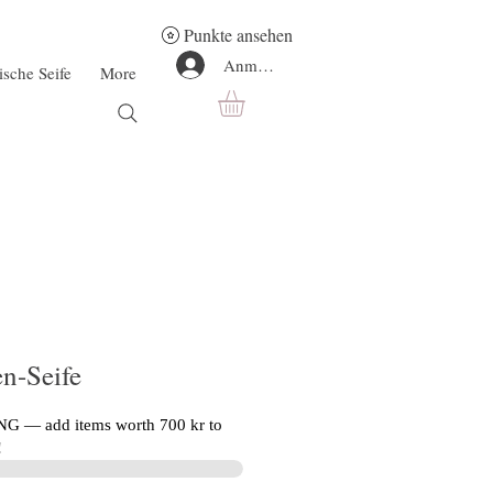
Punkte ansehen
Anmelden
ische Seife
More
n-Seife
G — add items worth 700 kr to
!