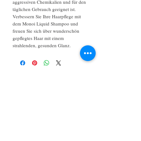
aggressiven Chemikalien und für den
täglichen Gebrauch geeignet ist.
Verbessern Sie Ihre Haarpflege mit
dem Monoi Liquid Shampoo und
freuen Sie sich über wunderschön
gepflegtes Haar mit einem
strahlenden, gesunden Glanz.
Noch keine Bewertungen vorhanden
Jetzt die erste Bewertung abgeben.
Bewertung abgeben
Maison Savon ist eine künstlerische
Kraft, mit der man rechnen muss,