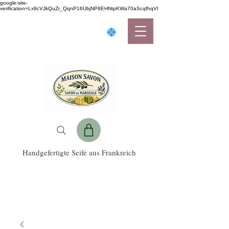
google-site-
verification=Lx9cVJkQuZr_QqnP16UbjNP8EHNtpKWa70aScqfhqVI
Handgefertigte Seife aus Frankreich