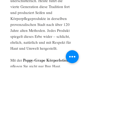
unerschütterlich. Heute führt die
vierte Generation diese Tradition fort
und produziert Seifen und
Körperpflegeprodukte in derselben
provenzalischen Stadt nach über 120
Jahre alten Methoden. Jedes Produkt
spiegelt dieses Erbe wider – schlicht,
ehrlich, natürlich und mit Respekt für
Haut und Umwelt hergestellt.
Poppy-Grape Körperlotion
Mit der
pflegen Sie nicht nur Ihre Haut,
sondern nehmen auch teil an einer
langen, wunderschönen Linie
französischer handwerklicher
Tradition – ein tägliches Ritual, das
Weichheit, Duft und einen Hauch
Provence in Ihr Zuhause bringt.