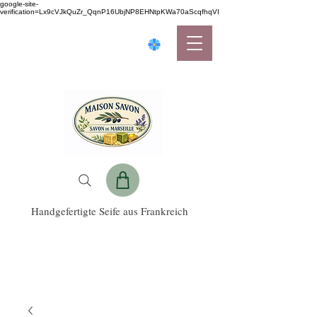
google-site-
verification=Lx9cVJkQuZr_QqnP16UbjNP8EHNtpKWa70aScqfhqVI
Handgefertigte Seife aus Frankreich