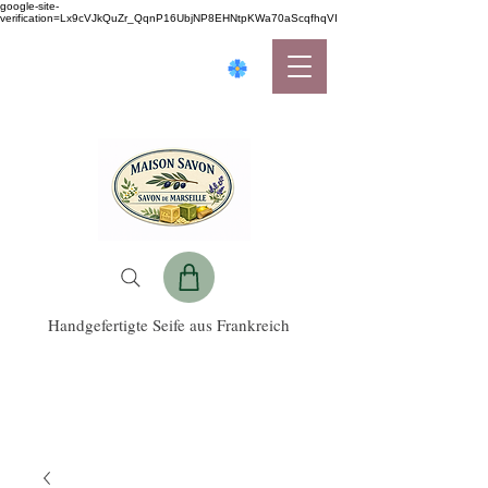
google-site-
verification=Lx9cVJkQuZr_QqnP16UbjNP8EHNtpKWa70aScqfhqVI
Handgefertigte Seife aus Frankreich