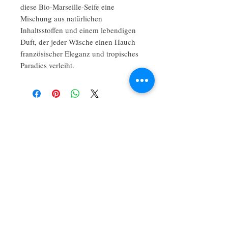
diese Bio-Marseille-Seife eine
Mischung aus natürlichen
Inhaltsstoffen und einem lebendigen
Duft, der jeder Wäsche einen Hauch
französischer Eleganz und tropisches
Paradies verleiht.
Noch keine Bewertungen vorhanden
Jetzt die erste Bewertung abgeben.
Bewertung abgeben
Maison Savon ist eine künstlerische
Kraft, mit der man rechnen muss,
wenn es um luxuriöse Seifen geht.