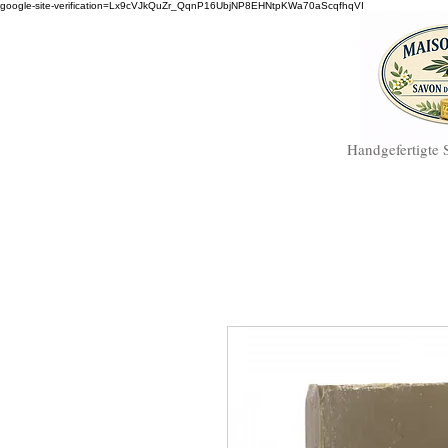
google-site-verification=Lx9cVJkQuZr_QqnP16UbjNP8EHNtpKWa70aScqfhqVI
Handgefertigte 