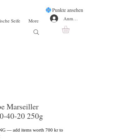
Punkte ansehen
Anmelden
ische Seife
More
e Marseiller
40-40-20 250g
G — add items worth 700 kr to
!