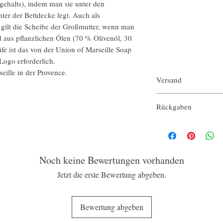
gehalts), indem man sie unter den
ter der Bettdecke legt. Auch als
 gilt die Scheibe der Großmutter, wenn man
 aus pflanzlichen Ölen (70 % Olivenöl, 30
fe ist das von der Union of Marseille Soap
Logo erforderlich.
eille in der Provence.
Versand
Die Produkte werden 1–2
Rückgaben
mit Sendungsverfolgungs
Nach dem Öffnen ist da
Noch keine Bewertungen vorhanden
Jetzt die erste Bewertung abgeben.
Bewertung abgeben