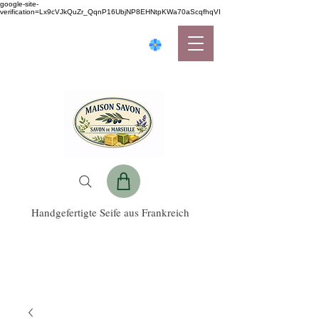
google-site-
verification=Lx9cVJkQuZr_QqnP16UbjNP8EHNtpKWa70aScqfhqVI
Handgefertigte Seife aus Frankreich