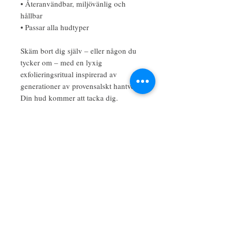
• Återanvändbar, miljövänlig och
hållbar
• Passar alla hudtyper
Skäm bort dig själv – eller någon du
tycker om – med en lyxig
exfolieringsritual inspirerad av
generationer av provensalskt hantverk.
Din hud kommer att tacka dig.
Inga omdömen än
Berätta vad du tycker. Var den första som
lämnar ett omdöme.
Lämna ett omdöme