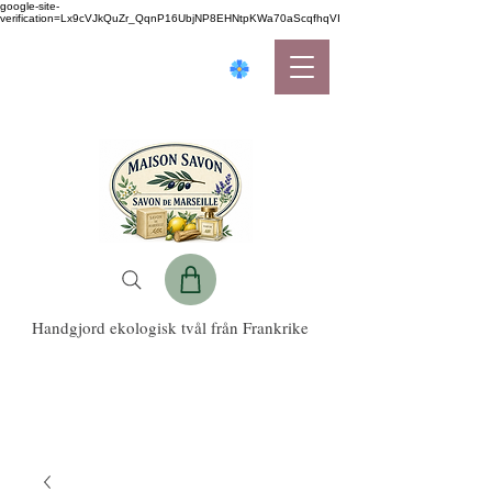
google-site-
verification=Lx9cVJkQuZr_QqnP16UbjNP8EHNtpKWa70aScqfhqVI
Handgjord ekologisk tvål från Frankrike