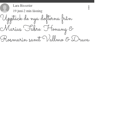
Lara Bisserier
19 juni
2 min läsning
Upptäck de nya dofterna från
Marius Fabre: Honung &
Rosmarin samt Vallmo & Druva