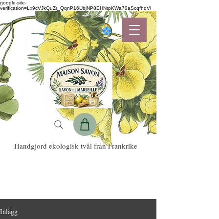
google-site-
verification=Lx9cVJkQuZr_QqnP16UbjNP8EHNtpKWa70aScqfhqVI
Handgjord ekologisk tvål från Frankrike
Inlägg