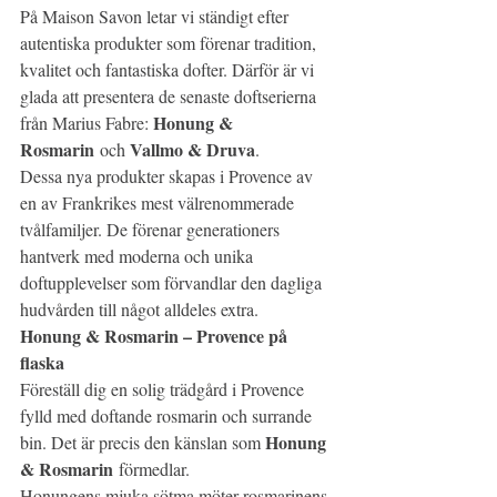
På Maison Savon letar vi ständigt efter 
autentiska produkter som förenar tradition, 
kvalitet och fantastiska dofter. Därför är vi 
glada att presentera de senaste doftserierna 
Honung & 
från Marius Fabre: 
Rosmarin
Vallmo & Druva
 och 
.
Dessa nya produkter skapas i Provence av 
en av Frankrikes mest välrenommerade 
tvålfamiljer. De förenar generationers 
hantverk med moderna och unika 
doftupplevelser som förvandlar den dagliga 
hudvården till något alldeles extra.
Honung & Rosmarin – Provence på 
flaska
Föreställ dig en solig trädgård i Provence 
fylld med doftande rosmarin och surrande 
Honung 
bin. Det är precis den känslan som 
& Rosmarin
 förmedlar.
Honungens mjuka sötma möter rosmarinens 