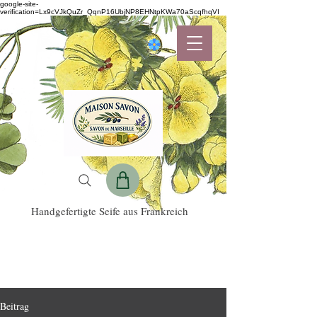
google-site-
verification=Lx9cVJkQuZr_QqnP16UbjNP8EHNtpKWa70aScqfhqVI
Handgefertigte Seife aus Frankreich
Beitrag