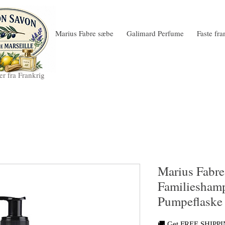
Marius Fabre sæbe
Galimard Perfume
Faste fr
r fra Frankrig
Marius Fabre
Familieshamp
Pumpeflaske 
🚚 Get FREE SHIPPIN