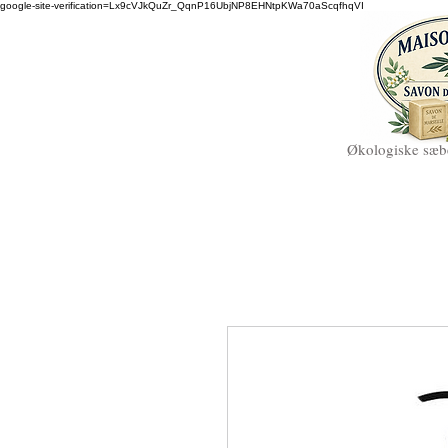
google-site-verification=Lx9cVJkQuZr_QqnP16UbjNP8EHNtpKWa70aScqfhqVI
Økologiske sæbe