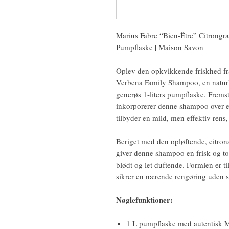
Marius Fabre “Bien-Être” Citrongr
Pumpflaske | Maison Savon
Oplev den opkvikkende friskhed fr
Verbena Family Shampoo, en naturli
generøs 1-liters pumpflaske. Fremst
inkorporerer denne shampoo over et
tilbyder en mild, men effektiv rens, 
Beriget med den opløftende, citrona
giver denne shampoo en frisk og ton
blødt og let duftende. Formlen er ti
sikrer en nærende rengøring uden s
Nøglefunktioner:
1 L pumpflaske med autentisk M