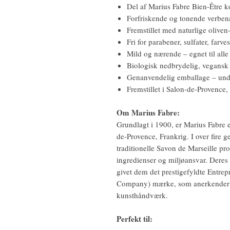
Del af Marius Fabre Bien-Être k
Forfriskende og tonende verben
Fremstillet med naturlige olive
Fri for parabener, sulfater, farve
Mild og nærende – egnet til alle
Biologisk nedbrydelig, vegansk 
Genanvendelig emballage – under
Fremstillet i Salon-de-Provence,
Om Marius Fabre:
Grundlagt i 1900, er Marius Fabre e
de-Provence, Frankrig. I over fire g
traditionelle Savon de Marseille p
ingredienser og miljøansvar. Deres
givet dem det prestigefyldte Entrep
Company) mærke, som anerkender de
kunsthåndværk.
Perfekt til: