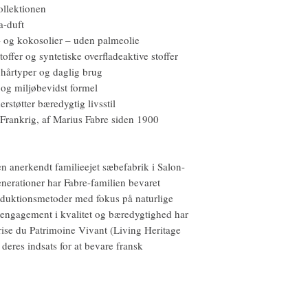
ollektionen
a-duft
n- og kokosolier – uden palmeolie
stoffer og syntetiske overfladeaktive stoffer
 hårtyper og daglig brug
og miljøbevidst formel
støtter bæredygtig livsstil
 Frankrig, af Marius Fabre siden 1900
n anerkendt familieejet sæbefabrik i Salon-
enerationer har Fabre-familien bevaret
roduktionsmetoder med fokus på naturlige
 engagement i kvalitet og bæredygtighed har
rise du Patrimoine Vivant (Living Heritage
res indsats for at bevare fransk