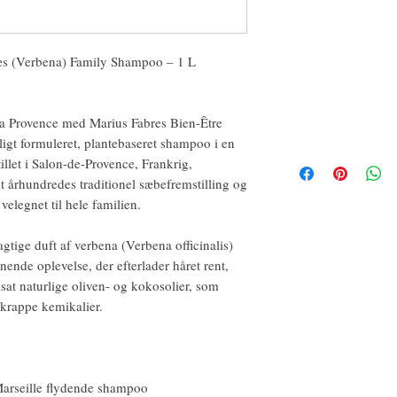
æs (Verbena) Family Shampoo – 1 L
a Provence med Marius Fabres Bien-Être
gt formuleret, plantebaseret shampoo i en
illet i Salon-de-Provence, Frankrig,
 århundredes traditionel sæbefremstilling og
velegnet til hele familien.
gtige duft af verbena (Verbena officinalis)
ende oplevelse, der efterlader håret rent,
lsat naturlige oliven- og kokosolier, som
krappe kemikalier.
arseille flydende shampoo