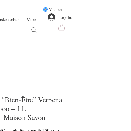
Vis point
Log ind
anske sæber
More
 “Bien-Être” Verbena
oo – 1 L
| Maison Savon
G — add items worth 700 kr to